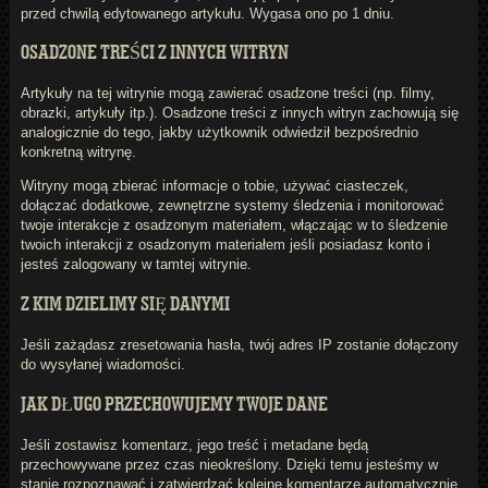
przed chwilą edytowanego artykułu. Wygasa ono po 1 dniu.
OSADZONE TREŚCI Z INNYCH WITRYN
Artykuły na tej witrynie mogą zawierać osadzone treści (np. filmy,
obrazki, artykuły itp.). Osadzone treści z innych witryn zachowują się
analogicznie do tego, jakby użytkownik odwiedził bezpośrednio
konkretną witrynę.
Witryny mogą zbierać informacje o tobie, używać ciasteczek,
dołączać dodatkowe, zewnętrzne systemy śledzenia i monitorować
twoje interakcje z osadzonym materiałem, włączając w to śledzenie
twoich interakcji z osadzonym materiałem jeśli posiadasz konto i
jesteś zalogowany w tamtej witrynie.
Z KIM DZIELIMY SIĘ DANYMI
Jeśli zażądasz zresetowania hasła, twój adres IP zostanie dołączony
do wysyłanej wiadomości.
JAK DŁUGO PRZECHOWUJEMY TWOJE DANE
Jeśli zostawisz komentarz, jego treść i metadane będą
przechowywane przez czas nieokreślony. Dzięki temu jesteśmy w
stanie rozpoznawać i zatwierdzać kolejne komentarze automatycznie,