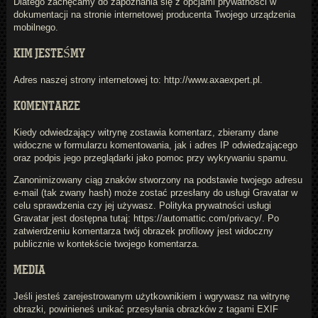
Dlatego zachęcamy do zapoznania się z opcjami prywatności w
dokumentacji na stronie internetowej producenta Twojego urządzenia
mobilnego.
KIM JESTEŚMY
Adres naszej strony internetowej to: http://www.axaexpert.pl.
KOMENTARZE
Kiedy odwiedzający witrynę zostawia komentarz, zbieramy dane
widoczne w formularzu komentowania, jak i adres IP odwiedzającego
oraz podpis jego przeglądarki jako pomoc przy wykrywaniu spamu.
Zanonimizowany ciąg znaków stworzony na podstawie twojego adresu
e-mail (tak zwany hash) może zostać przesłany do usługi Gravatar w
celu sprawdzenia czy jej używasz. Polityka prywatności usługi
Gravatar jest dostępna tutaj: https://automattic.com/privacy/. Po
zatwierdzeniu komentarza twój obrazek profilowy jest widoczny
publicznie w kontekście twojego komentarza.
MEDIA
Jeśli jesteś zarejestrowanym użytkownikiem i wgrywasz na witrynę
obrazki, powinieneś unikać przesyłania obrazków z tagami EXIF