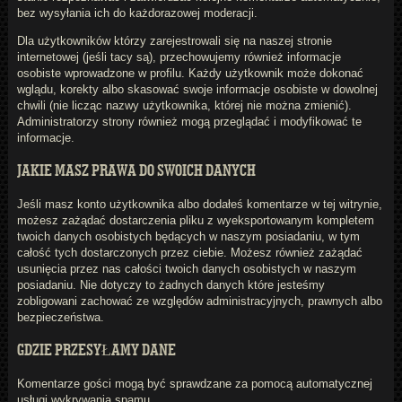
bez wysyłania ich do każdorazowej moderacji.
Dla użytkowników którzy zarejestrowali się na naszej stronie
internetowej (jeśli tacy są), przechowujemy również informacje
osobiste wprowadzone w profilu. Każdy użytkownik może dokonać
wglądu, korekty albo skasować swoje informacje osobiste w dowolnej
chwili (nie licząc nazwy użytkownika, której nie można zmienić).
Administratorzy strony również mogą przeglądać i modyfikować te
informacje.
JAKIE MASZ PRAWA DO SWOICH DANYCH
Jeśli masz konto użytkownika albo dodałeś komentarze w tej witrynie,
możesz zażądać dostarczenia pliku z wyeksportowanym kompletem
twoich danych osobistych będących w naszym posiadaniu, w tym
całość tych dostarczonych przez ciebie. Możesz również zażądać
usunięcia przez nas całości twoich danych osobistych w naszym
posiadaniu. Nie dotyczy to żadnych danych które jesteśmy
zobligowani zachować ze względów administracyjnych, prawnych albo
bezpieczeństwa.
GDZIE PRZESYŁAMY DANE
Komentarze gości mogą być sprawdzane za pomocą automatycznej
usługi wykrywania spamu.