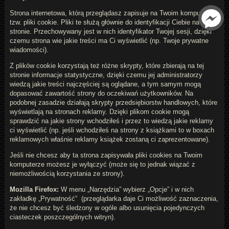
Strona internetowa, którą przeglądasz zapisuje na Twoim komputerze
tzw. pliki cookie. Pliki te służą głównie do identyfikacji Ciebie na
stronie. Przechowywany jest w nich identyfikator Twojej sesji, dzięki
czemu strona wie jakie treści ma Ci wyświetlić (np. Twoje prywatne
wiadomości).
Z plików cookie korzystają też różne skrypty, które zbierają na tej
stronie informacje statystyczne, dzięki czemu jej administratorzy
wiedzą jakie treści najczęściej są oglądane, a tym samym mogą
dopasować zawartość strony do oczekiwań użytkowników. Na
podobnej zasadzie działają skrypty przedsiębiorstw handlowych, które
wyświetlają na stronach reklamy. Dzięki plikom cookie mogą
sprawdzić na jakie strony wchodziłeś i przez to wiedzą jakie reklamy
ci wyświetlić (np. jeśli wchodziłeś na strony z książkami to w boxach
reklamowych właśnie reklamy książek zostaną ci zaprezentowane).
Jeśli nie chcesz aby ta strona zapisywała pliki cookies na Twoim
komputerze możesz je wyłączyć (może się to jednak wiązać z
niemożliwością korzystania ze strony).
Mozilla Firefox:
W menu „Narzędzia” wybierz „Opcje” i w nich
zakładkę „Prywatność” (przeglądarka daje Ci możliwość zaznaczenia,
że nie chcesz być śledzony w ogóle albo usunięcia pojedynczych
ciasteczek poszczególnych witryn).