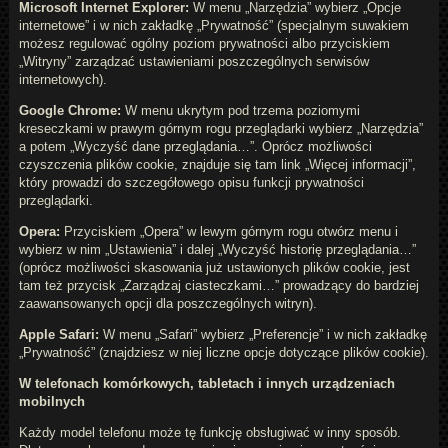
Microsoft Internet Explorer:
W menu „Narzędzia” wybierz „Opcje
internetowe” i w nich zakładkę „Prywatność” (specjalnym suwakiem
możesz regulować ogólny poziom prywatności albo przyciskiem
„Witryny” zarządzać ustawieniami poszczególnych serwisów
internetowych).
Google Chrome:
W menu ukrytym pod trzema poziomymi
kreseczkami w prawym górnym rogu przeglądarki wybierz „Narzędzia”
a potem „Wyczyść dane przeglądania…”. Oprócz możliwości
czyszczenia plików cookie, znajduje się tam link „Więcej informacji”,
który prowadzi do szczegółowego opisu funkcji prywatności
przeglądarki.
Opera:
Przyciskiem „Opera” w lewym górnym rogu otwórz menu i
wybierz w nim „Ustawienia” i dalej „Wyczyść historię przeglądania…”
(oprócz możliwości skasowania już ustawionych plików cookie, jest
tam też przycisk „Zarządzaj ciasteczkami…” prowadzący do bardziej
zaawansowanych opcji dla poszczególnych witryn).
Apple Safari:
W menu „Safari” wybierz „Preferencje” i w nich zakładkę
„Prywatność” (znajdziesz w niej liczne opcje dotyczące plików cookie).
W telefonach komórkowych, tabletach i innych urządzeniach
mobilnych
Każdy model telefonu może tę funkcję obsługiwać w inny sposób.