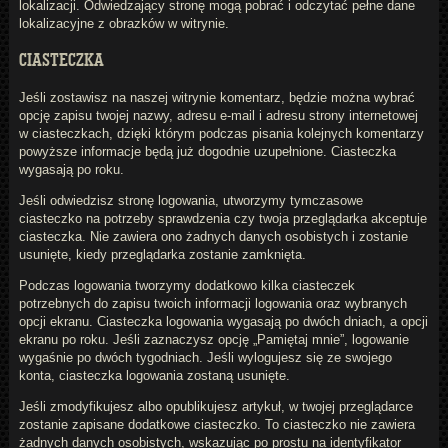
lokalizacji. Odwiedzający stronę mogą pobrać i odczytać pełne dane
lokalizacyjne z obrazków w witrynie.
CIASTECZKA
Jeśli zostawisz na naszej witrynie komentarz, będzie można wybrać
opcję zapisu twojej nazwy, adresu e-mail i adresu strony internetowej
w ciasteczkach, dzięki którym podczas pisania kolejnych komentarzy
powyższe informacje będą już dogodnie uzupełnione. Ciasteczka
wygasają po roku.
Jeśli odwiedzisz stronę logowania, utworzymy tymczasowe
ciasteczko na potrzeby sprawdzenia czy twoja przeglądarka akceptuje
ciasteczka. Nie zawiera ono żadnych danych osobistych i zostanie
usunięte, kiedy przeglądarka zostanie zamknięta.
Podczas logowania tworzymy dodatkowo kilka ciasteczek
potrzebnych do zapisu twoich informacji logowania oraz wybranych
opcji ekranu. Ciasteczka logowania wygasają po dwóch dniach, a opcji
ekranu po roku. Jeśli zaznaczysz opcję „Pamiętaj mnie”, logowanie
wygaśnie po dwóch tygodniach. Jeśli wylogujesz się ze swojego
konta, ciasteczka logowania zostaną usunięte.
Jeśli zmodyfikujesz albo opublikujesz artykuł, w twojej przeglądarce
zostanie zapisane dodatkowe ciasteczko. To ciasteczko nie zawiera
żadnych danych osobistych, wskazując po prostu na identyfikator